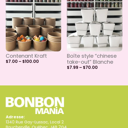
Contenant Kraft
Boîte style “chinese
take-out” Blanche
$
7.00
–
$
100.00
$
7.99
–
$
70.00
Adresse:
1340 Rue Gay-Lussac, Local 2
Boucherville, Québec, J4B 7G4