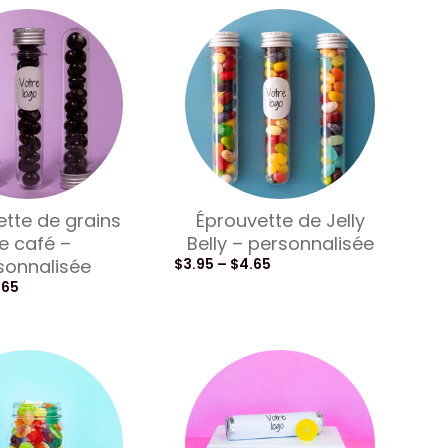
ette de grains
Éprouvette de Jelly
e café –
Belly – personnalisée
sonnalisée
$
3.95
–
$
4.65
.65