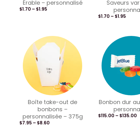
Érable – personnalisé
Saveurs var
$
1.70
–
$
1.95
personna
$
1.70
–
$
1.95
Boîte take-out de
Bonbon dur aux
bonbons –
personna
personnalisée – 375g
$
115.00
–
$
135.00
$
7.95
–
$
8.60