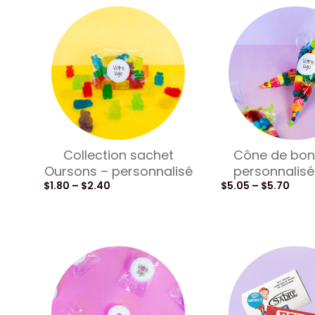
Collection sachet
Cône de bon
Oursons – personnalisé
personnalisé
$
1.80
–
$
2.40
$
5.05
–
$
5.70