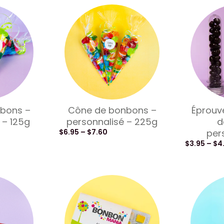
bons –
Cône de bonbons –
Éprouv
 – 125g
personnalisé – 225g
d
$
6.95
–
$
7.60
per
$
3.95
–
$
4