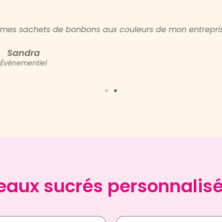
tellement frais. Bonbon Mania font parti de tous nos évé
Stéphane
Entreprise alimentaire
adeaux sucrés personnalis