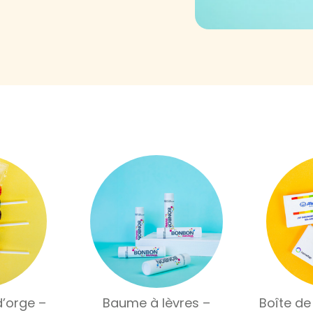
d’orge –
Baume à lèvres –
Boîte de