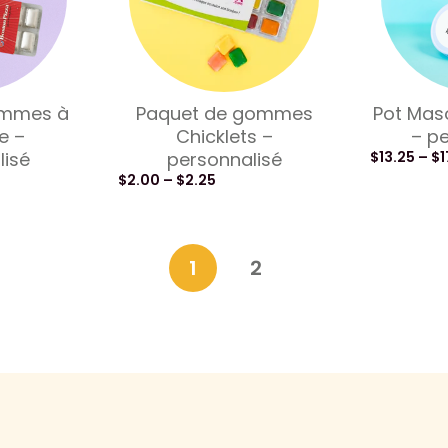
ommes à
Paquet de gommes
Pot Mas
e –
Chicklets –
– pe
lisé
personnalisé
$
13.25
–
$
1
$
2.00
–
$
2.25
1
2