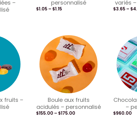
iées –
personnalisé
variés 
lisé
$
1.05
–
$
1.15
$
3.65
–
$
4
 fruits –
Boule aux fruits
Chocolat
lisé
acidulés – personnalisé
– pe
$
155.00
–
$
175.00
$
960.00