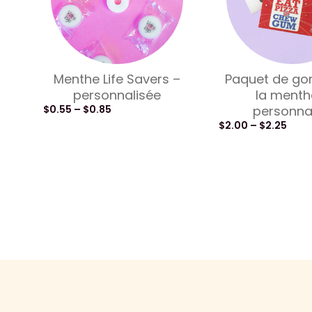
Menthe Life Savers –
Paquet de g
personnalisée
la menth
$
0.55
–
$
0.85
personna
$
2.00
–
$
2.25