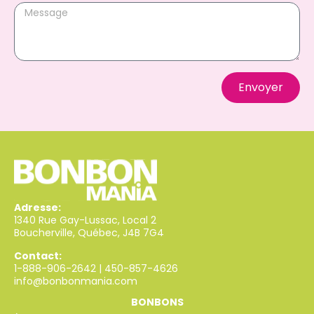
Envoyer
Adresse:
1340 Rue Gay-Lussac, Local 2
Boucherville, Québec, J4B 7G4
Contact:
1-888-906-2642
|
450-857-4626
info@bonbonmania.com
BONBONS