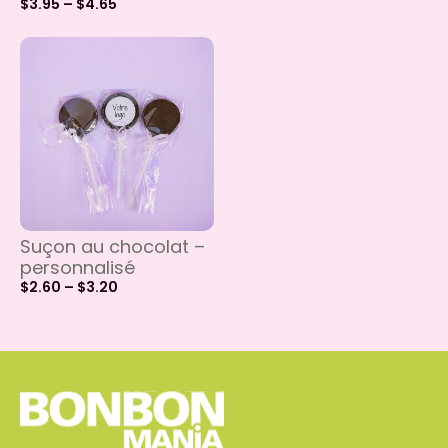
$
3.95
–
$
4.65
Suçon au chocolat –
personnalisé
$
2.60
–
$
3.20