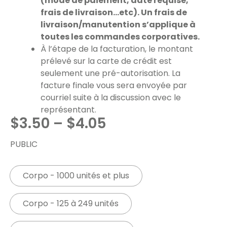
(mode de paiement, date requise,
frais de livraison…etc). Un frais de
livraison/manutention s’applique à
toutes les commandes corporatives.
À l’étape de la facturation, le montant
prélevé sur la carte de crédit est
seulement une pré-autorisation. La
facture finale vous sera envoyée par
courriel suite à la discussion avec le
représentant.
$
3.50
–
$
4.05
PUBLIC
Corpo - 1000 unités et plus
Corpo - 125 à 249 unités