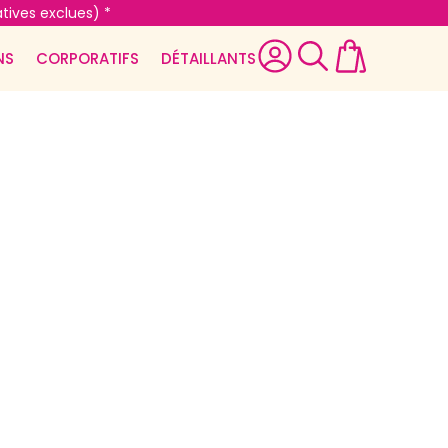
tives exclues) *
NS
CORPORATIFS
DÉTAILLANTS