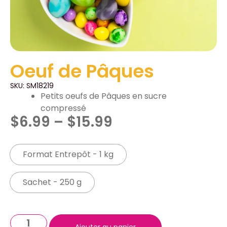
Oeuf de Pâques
SKU: SM18219
Petits oeufs de Pâques en sucre
compressé
$
6.99
–
$
15.99
Format Entrepôt - 1 kg
Sachet - 250 g
Ajouter au panier