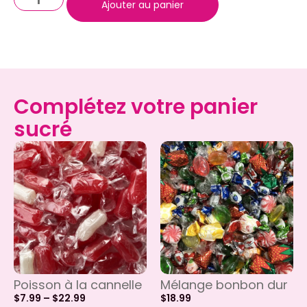
Ajouter au panier
Complétez votre panier
sucré
Poisson à la cannelle
Mélange bonbon dur
$
7.99
–
$
22.99
$
18.99