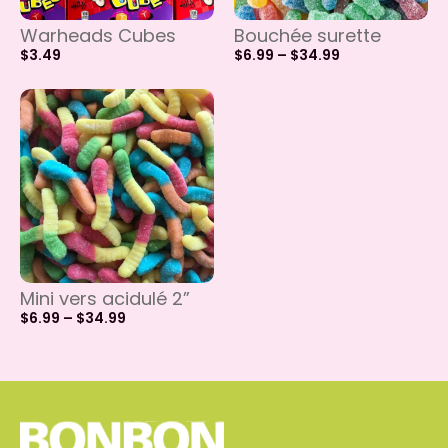
Warheads Cubes
Bouchée surette
$
3.49
$
6.99
–
$
34.99
Mini vers acidulé 2”
$
6.99
–
$
34.99