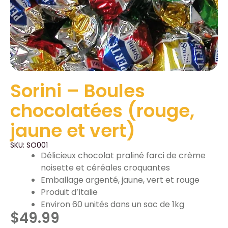
Sorini – Boules
chocolatées (rouge,
jaune et vert)
SKU: SO001
Délicieux chocolat praliné farci de crème
noisette et céréales croquantes
Emballage argenté, jaune, vert et rouge
Produit d’Italie
Environ 60 unités dans un sac de 1kg
$
49.99