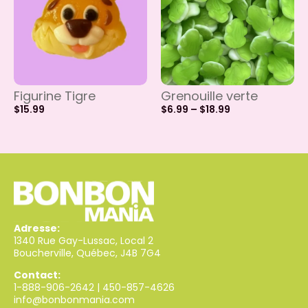
Figurine Tigre
Grenouille verte
$
15.99
$
6.99
–
$
18.99
Adresse:
1340 Rue Gay-Lussac, Local 2
Boucherville, Québec, J4B 7G4
Contact:
1-888-906-2642
|
450-857-4626
info@bonbonmania.com