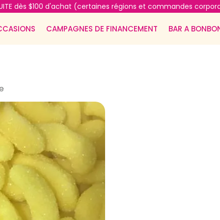
ITE dès $100 d'achat (certaines régions et commandes corpora
CCASIONS
CAMPAGNES DE FINANCEMENT
BAR A BONBO
e