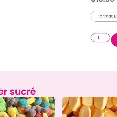
Format En
er sucré