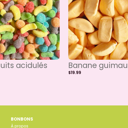
ruits acidulés
Banane guimau
$
19.99
BONBONS
À propos