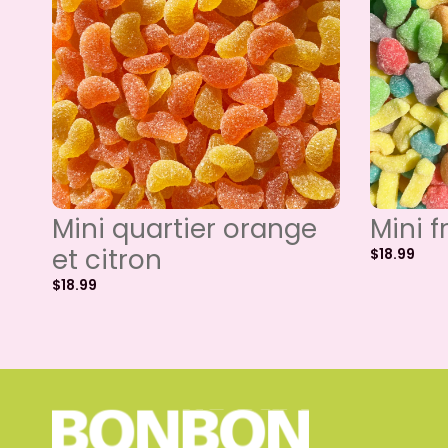
Mini quartier orange
Mini f
et citron
$
18.99
$
18.99