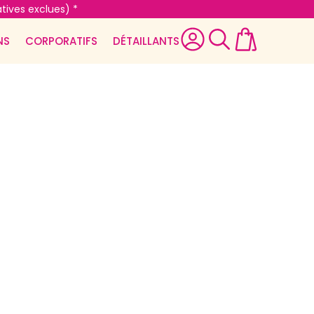
tives exclues) *
NS
CORPORATIFS
DÉTAILLANTS