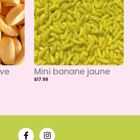
ve
Mini banane jaune
$
17.99