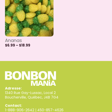
Ananas
$
6.99
–
$
18.99
Adresse:
1340 Rue Gay-Lussac, Local 2
Boucherville, Québec, J4B 7G4
Contact:
1-888-906-2642
|
450-857-4626