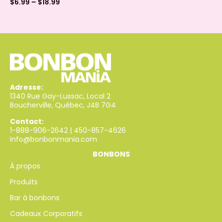
$
6.99
–
$
18.99
Adresse:
1340 Rue Gay-Lussac, Local 2
Boucherville, Québec, J4B 7G4
Contact:
1-888-906-2642
|
450-857-4626
info@bonbonmania.com
BONBONS
À propos
Produits
Bar à bonbons
Cadeaux Corporatifs