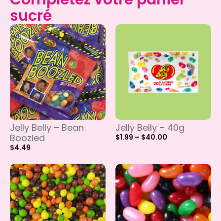
sucré
Jelly Belly – Bean
Jelly Belly – 40g
Boozled
$
1.99
–
$
40.00
$
4.49