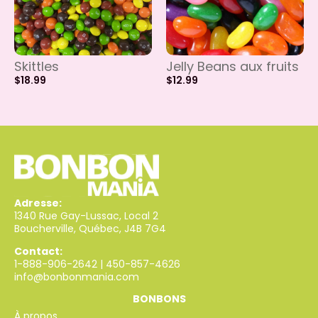
Skittles
Jelly Beans aux fruits
$
18.99
$
12.99
Adresse:
1340 Rue Gay-Lussac, Local 2
Boucherville, Québec, J4B 7G4
Contact:
1-888-906-2642
|
450-857-4626
info@bonbonmania.com
BONBONS
À propos