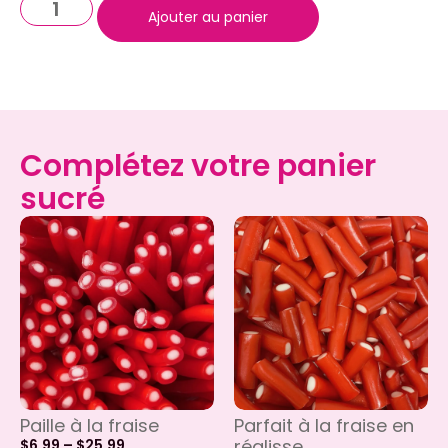
Ajouter au panier
Complétez votre panier
sucré
Paille à la fraise
Parfait à la fraise en
réglisse
$
6.99
–
$
25.99