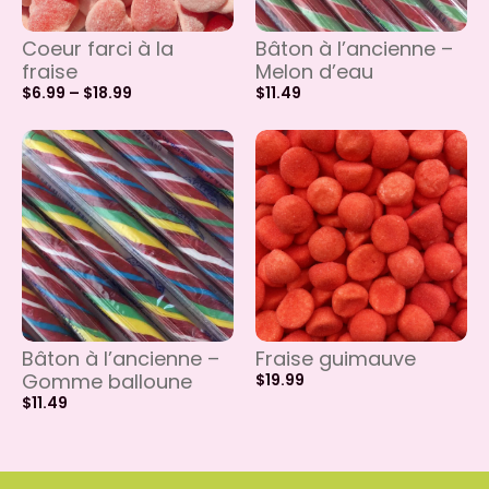
Coeur farci à la
Bâton à l’ancienne –
fraise
Melon d’eau
$
6.99
–
$
18.99
$
11.49
Bâton à l’ancienne –
Fraise guimauve
Gomme balloune
$
19.99
$
11.49