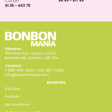
Citron
$
6.99
–
$
17.99
$
1.35
–
$
43.75
Adresse:
1340 Rue Gay-Lussac, Local 2
Boucherville, Québec, J4B 7G4
Contact:
1-888-906-2642
|
450-857-4626
info@bonbonmania.com
BONBONS
À propos
Produits
Bar à bonbons