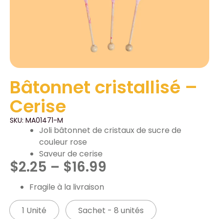
Bâtonnet cristallisé –
Cerise
SKU: MA01471-M
Joli bâtonnet de cristaux de sucre de
couleur rose
Saveur de cerise
$
2.25
–
$
16.99
Fragile à la livraison
1 Unité
Sachet - 8 unités