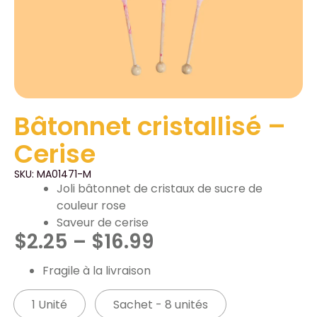
Bâtonnet cristallisé –
Cerise
SKU: MA01471-M
Joli bâtonnet de cristaux de sucre de
couleur rose
Saveur de cerise
$
2.25
–
$
16.99
Fragile à la livraison
1 Unité
Sachet - 8 unités