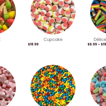
t
Cupcake
Délic
$
18.99
$
6.99
–
$
1