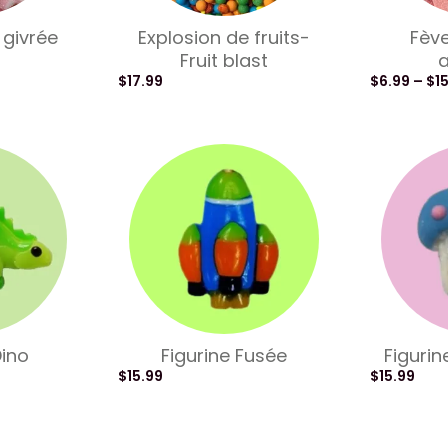
e givrée
Explosion de fruits-
Fève
Fruit blast
a
$
17.99
$
6.99
–
$
1
Dino
Figurine Fusée
Figuri
$
15.99
$
15.99