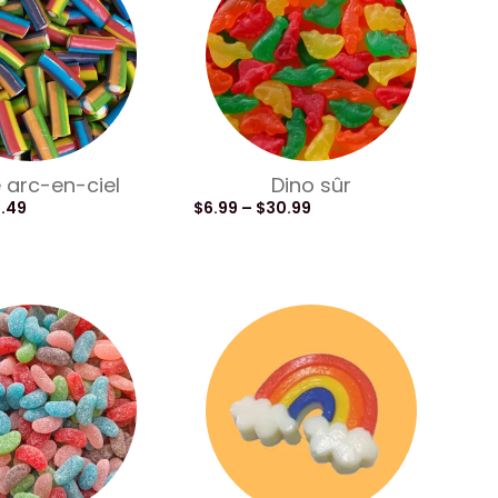
e arc-en-ciel
Dino sûr
9.49
$
6.99
–
$
30.99