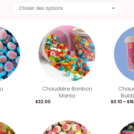
Choisir des options
u
Chaudière Bonbon
Chaud
Mania
Bubb
$
32.00
$
0.10
–
$
16