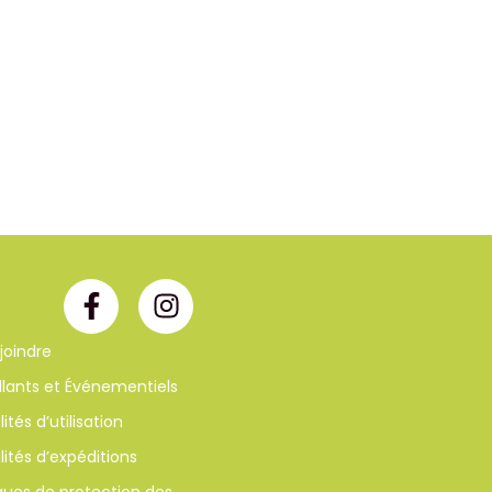
joindre
llants et Événementiels
ités d’utilisation
ités d’expéditions
iques de protection des