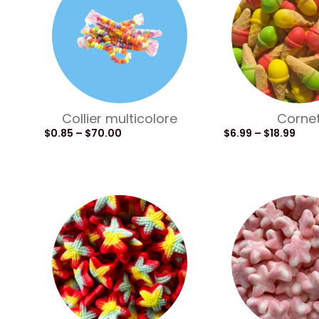
Collier multicolore
Corne
$
0.85
–
$
70.00
$
6.99
–
$
18.99