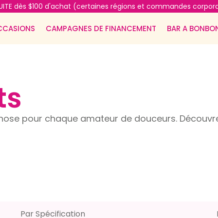
ITE dès $100 d'achat (certaines régions et commandes corpora
CCASIONS
CAMPAGNES DE FINANCEMENT
BAR A BONBO
ts
ose pour chaque amateur de douceurs. Découvrez
Par Spécification