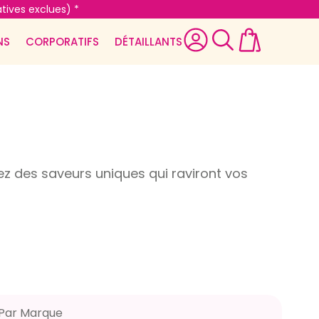
tives exclues) *
NS
CORPORATIFS
DÉTAILLANTS
 des saveurs uniques qui raviront vos
Par Marque