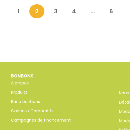
1
2
3
4
…
6
BONBONS
À propos
Produits
Nous 
Bar à bonbons
Détai
Cadeaux Corporatifs
Modal
Campagnes de financement
Modal
Polit