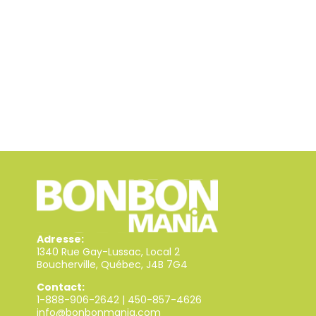
Adresse:
1340 Rue Gay-Lussac, Local 2
Boucherville, Québec, J4B 7G4
Contact:
1-888-906-2642
|
450-857-4626
info@bonbonmania.com