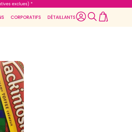
tives exclues) *
NS
CORPORATIFS
DÉTAILLANTS