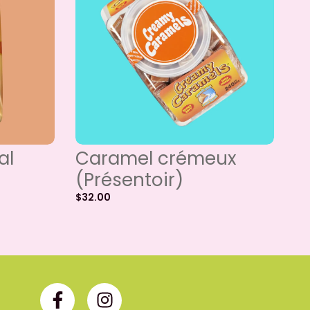
al
Caramel crémeux
(Présentoir)
$
32.00