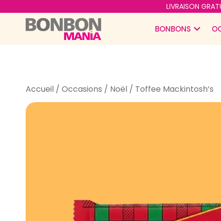
LIVRAISON GRATU
BONBONS
O
Accueil
/
Occasions
/
Noël
/ Toffee Mackintosh’s