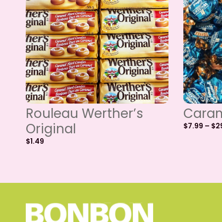
Rouleau Werther’s
Caram
Original
$
7.99
–
$
2
$
1.49