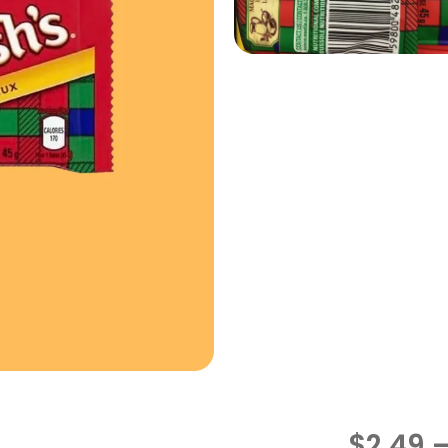
$
2.49