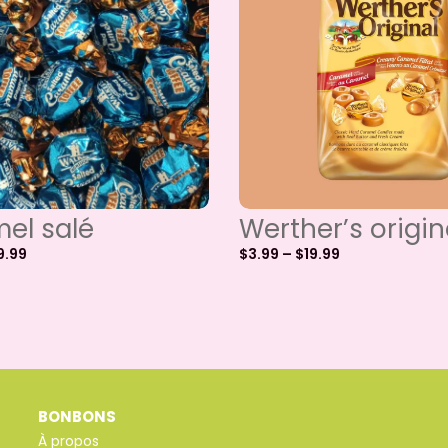
el salé
Werther’s origin
9.99
$
3.99
–
$
19.99
BONBONS
À propos