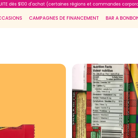
ITE dès $100 d'achat (certaines régions et commandes corpora
CCASIONS
CAMPAGNES DE FINANCEMENT
BAR A BONBO