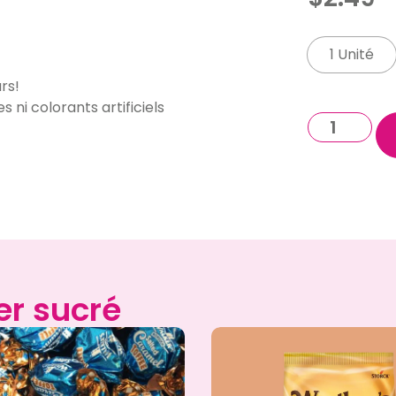
1 Unité
rs!
s ni colorants artificiels
er sucré