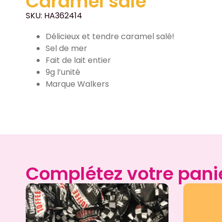
Caramel salé
SKU: HA362414
Délicieux et tendre caramel salé!
Sel de mer
Fait de lait entier
9g l’unité
Marque Walkers
Complétez votre pani