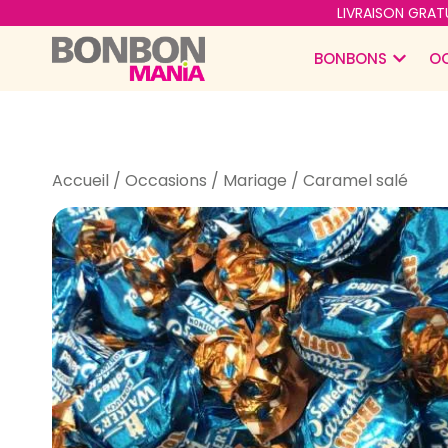
LIVRAISON GRATU
BONBONS
O
Accueil
/
Occasions
/
Mariage
/ Caramel salé