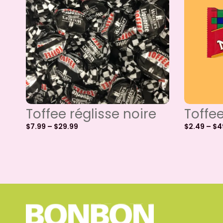
Toffee réglisse noire
Toffe
$
7.99
–
$
29.99
$
2.49
–
$
4