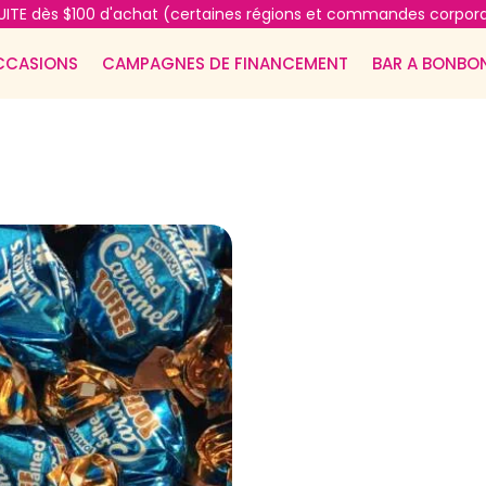
ITE dès $100 d'achat (certaines régions et commandes corpora
CCASIONS
CAMPAGNES DE FINANCEMENT
BAR A BONBO