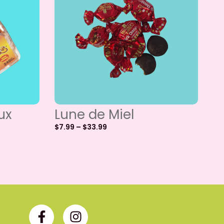
ux
Lune de Miel
$
7.99
–
$
33.99