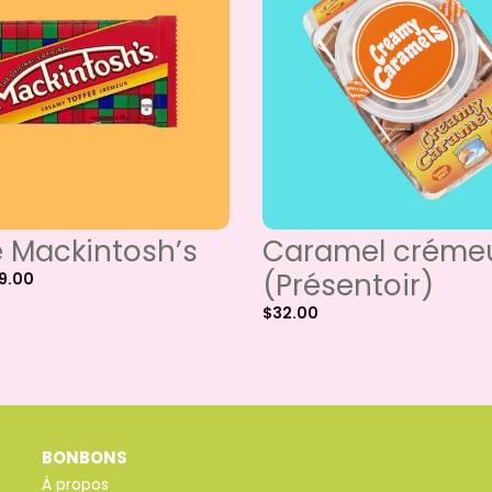
e Mackintosh’s
Caramel créme
(Présentoir)
9.00
$
32.00
BONBONS
À propos