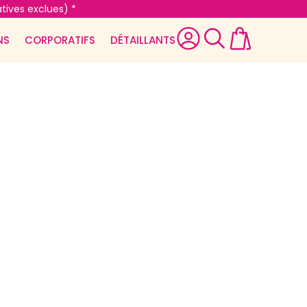
tives exclues) *
NS
CORPORATIFS
DÉTAILLANTS