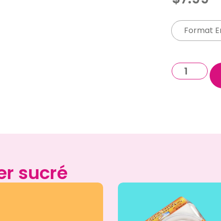
Format En
er sucré