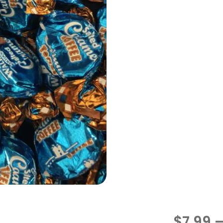
$
7.99