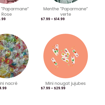
 ”Paparmane”
Menthe ”Paparmane”
Rose
verte
4.99
$
7.99
–
$
14.99
ini nacré
Mini nougat jujubes
4.99
$
7.99
–
$
29.99