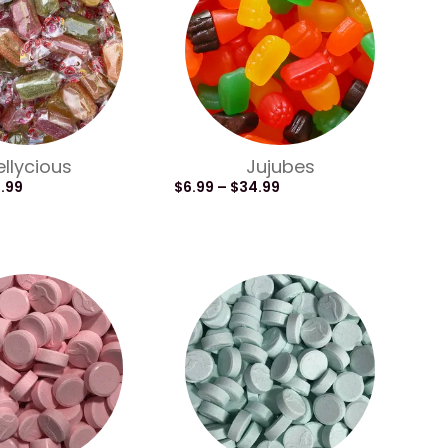
ellycious
Jujubes
8.99
$
6.99
–
$
34.99