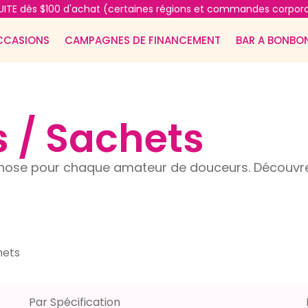
ITE dès $100 d'achat (certaines régions et commandes corpora
CCASIONS
CAMPAGNES DE FINANCEMENT
BAR A BONBO
s / Sachets
ose pour chaque amateur de douceurs. Découvrez
hets
Par Spécification