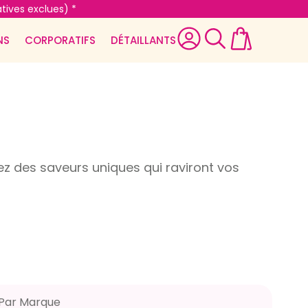
tives exclues) *
NS
CORPORATIFS
DÉTAILLANTS
 des saveurs uniques qui raviront vos
Par Marque