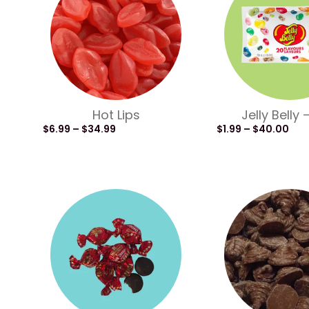
Hot Lips
Jelly Belly
$
6.99
–
$
34.99
$
1.99
–
$
40.00