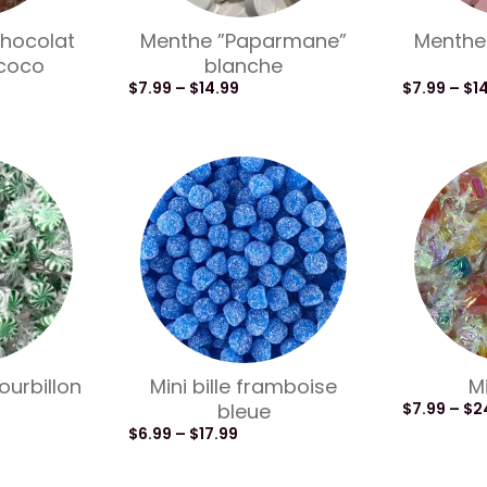
hocolat
Menthe ”Paparmane”
Menthe
 coco
blanche
$
7.99
–
$
14.99
$
7.99
–
$
1
ourbillon
Mini bille framboise
M
bleue
$
7.99
–
$
2
$
6.99
–
$
17.99