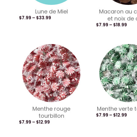
Lune de Miel
Macaron au c
$
7.99
–
$
33.99
et noix de
$
7.99
–
$
18.99
Menthe rouge
Menthe verte t
tourbillon
$
7.99
–
$
12.99
$
7.99
–
$
12.99