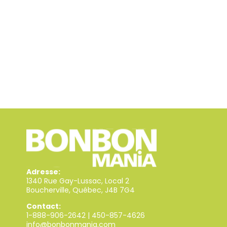
Adresse:
1340 Rue Gay-Lussac, Local 2
Boucherville, Québec, J4B 7G4
Contact:
1-888-906-2642
|
450-857-4626
info@bonbonmania.com