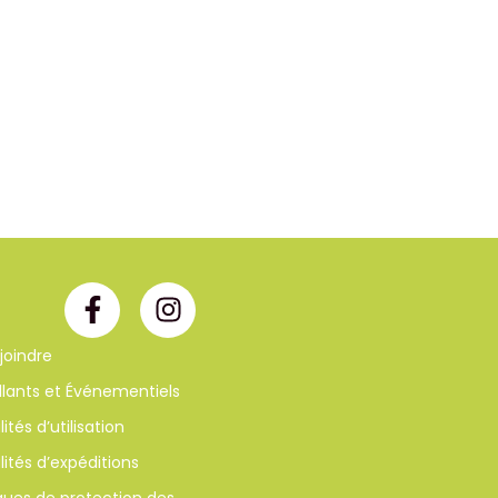
joindre
llants et Événementiels
ités d’utilisation
ités d’expéditions
iques de protection des