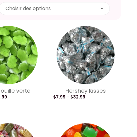
Choisir des options
ouille verte
Hershey Kisses
8.99
$
7.99
–
$
32.99