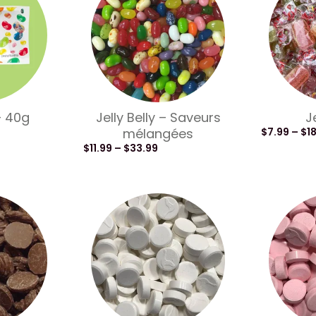
 – 40g
Jelly Belly – Saveurs
J
mélangées
$
7.99
–
$
1
$
11.99
–
$
33.99