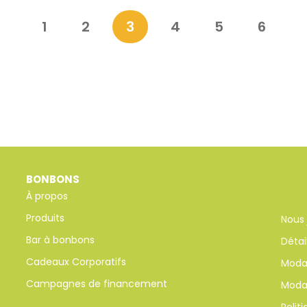
1
2
3
4
5
6
BONBONS
À propos
Produits
Nous 
Bar à bonbons
Détai
Cadeaux Corporatifs
Modal
Campagnes de financement
Modal
Polit