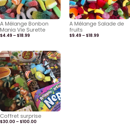
A Mélange Bonbon
A Mélange Salade de
Mania Vie Surette
fruits
$
4.49
–
$
18.99
$
9.49
–
$
18.99
Coffret surprise
$
30.00
–
$
100.00