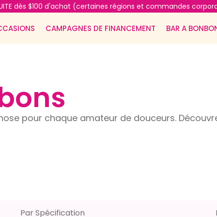
ITE dès $100 d'achat (certaines régions et commandes corpora
CCASIONS
CAMPAGNES DE FINANCEMENT
BAR A BONBO
nbons
ose pour chaque amateur de douceurs. Découvrez
Par Spécification