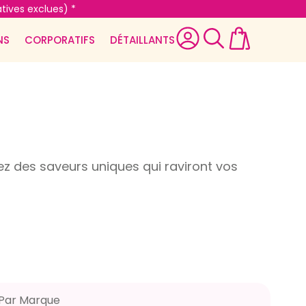
tives exclues) *
NS
CORPORATIFS
DÉTAILLANTS
 des saveurs uniques qui raviront vos
Par Marque