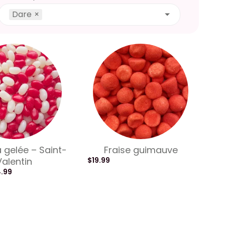
Dare
×
a gelée – Saint-
Fraise guimauve
Valentin
$
19.99
4.99