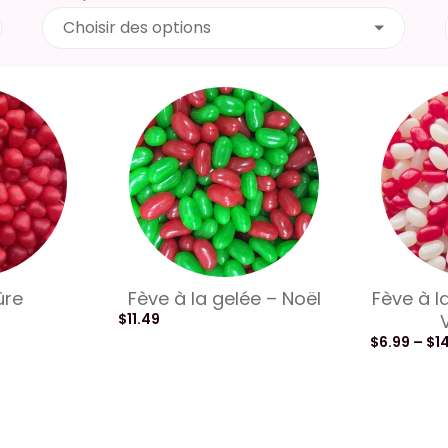
Choisir des options
ûre
Fève à la gelée – Noël
Fève à l
$
11.49
$
6.99
–
$
1